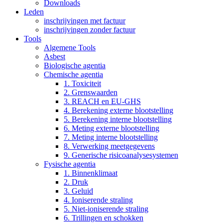
Downloads
Leden
inschrijvingen met factuur
inschrijvingen zonder factuur
Tools
Algemene Tools
Asbest
Biologische agentia
Chemische agentia
1. Toxiciteit
2. Grenswaarden
3. REACH en EU-GHS
4. Berekening externe blootstelling
5. Berekening interne blootstelling
6. Meting externe blootstelling
7. Meting interne blootstelling
8. Verwerking meetgegevens
9. Generische risicoanalysesystemen
Fysische agentia
1. Binnenklimaat
2. Druk
3. Geluid
4. Ioniserende straling
5. Niet-ioniserende straling
6. Trillingen en schokken